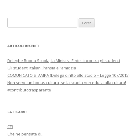
Ricerca
per:
ARTICOLI RECENTI
Deleghe Buona Scuola, la Ministra Fedeli incontra gli studenti
Gli studenti italiani, l’ansia e l’amicizia
COMUNICATO STAMPA (Delega diritto allo studio – Legge 107/2015)
Non serve un bonus cultura, se la scuola non educa alla cultura!
#contributotrasparente
CATEGORIE
CEI
Che ne pensate di…