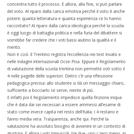
concentra tutto il processo. E allora, alla fine, si può parlare
del voto. Al riparo dalla carica emotiva perché il voto è anche
potere: quanta letteratura e quanta esperienza ce lo hanno
raccontato? Al riparo dalla carica ideologica perché la scuola
è oggi luogo di battaglia politica e nella furia del dibattere si
vorrebbe far credere che i voti bassi aiutino la qualità e il
merito.
Non è così. Il Trentino registra l’eccellenza nei test Invalsi e
nelle indagini internazionali Ocse-Pisa. Eppure il Regolamento
di valutazione della scuola trentina non permette voti sotto il
4 nelle pagelle delle superiori. Dietro c’è una riflessione
pedagogica precisa: allo studente si dà un messaggio chiaro,
sufficiente a bocciarlo se serve, niente di più.
E infatti poi il Regolamento impedisce quella finzione iniqua
che è data dai sei necessari a essere ammessi all’esame di
stato come invece capita nel resto dell’Italia. I 4 restano e
fanno media vera. Trasparenza, anche qui. Perché la
valutazione ha assoluto bisogno di avvenire in un contesto di
giustizia. E allora i voti minuscoli, tre due- uno ( zero meno, in