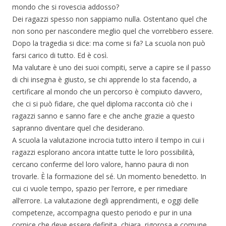
mondo che si rovescia addosso?
Dei ragazzi spesso non sappiamo nulla. Ostentano quel che
non sono per nascondere meglio quel che vorrebbero essere.
Dopo la tragedia si dice: ma come si fa? La scuola non può
farsi carico di tutto. Ed è così.
Ma valutare è uno dei suoi compiti, serve a capire se il passo
di chi insegna è giusto, se chi apprende lo sta facendo, a
certificare al mondo che un percorso è compiuto davvero,
che ci si può fidare, che quel diploma racconta ciò che i
ragazzi sanno e sanno fare e che anche grazie a questo
sapranno diventare quel che desiderano.
A scuola la valutazione incrocia tutto intero il tempo in cui i
ragazzi esplorano ancora intatte tutte le loro possibilità,
cercano conferme del loro valore, hanno paura di non
trovarle. È la formazione del sé. Un momento benedetto. In
cui ci vuole tempo, spazio per l’errore, e per rimediare
all’errore. La valutazione degli apprendimenti, e oggi delle
competenze, accompagna questo periodo e pur in una
cornice che deve essere definita, chiara, rigorosa e comune,