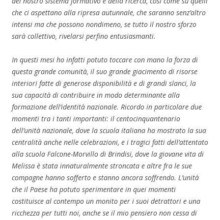
del nostro sistema formativo e della ricerca, così come su quelli
che ci aspettano alla ripresa autunnale, che saranno senz’altro
intensi ma che possono nondimeno, se tutto il nostro sforzo
sarà collettivo, rivelarsi perfino entusiasmanti.
In questi mesi ho infatti potuto toccare con mano la forza di
questa grande comunità, il suo grande giacimento di risorse
interiori fatte di generose disponibilità e di grandi slanci, la
sua capacità di contribuire in modo determinante alla
formazione dell’identità nazionale. Ricordo in particolare due
momenti tra i tanti importanti: il centocinquantenario
dell’unità nazionale, dove la scuola italiana ha mostrato la sua
centralità anche nelle celebrazioni, e i tragici fatti dell’attentato
alla scuola Falcone-Morvillo di Brindisi, dove la giovane vita di
Melissa è stata innaturalmente stroncata e altre fra le sue
compagne hanno sofferto e stanno ancora soffrendo. L’unità
che il Paese ha potuto sperimentare in quei momenti
costituisce al contempo un monito per i suoi detrattori e una
ricchezza per tutti noi, anche se il mio pensiero non cessa di