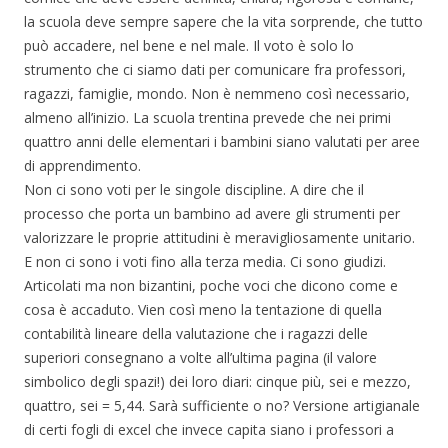
la scuola deve sempre sapere che la vita sorprende, che tutto
può accadere, nel bene e nel male. Il voto è solo lo
strumento che ci siamo dati per comunicare fra professori,
ragazzi, famiglie, mondo. Non è nemmeno così necessario,
almeno all’inizio. La scuola trentina prevede che nei primi
quattro anni delle elementari i bambini siano valutati per aree
di apprendimento.
Non ci sono voti per le singole discipline. A dire che il
processo che porta un bambino ad avere gli strumenti per
valorizzare le proprie attitudini è meravigliosamente unitario.
E non ci sono i voti fino alla terza media. Ci sono giudizi.
Articolati ma non bizantini, poche voci che dicono come e
cosa è accaduto. Vien così meno la tentazione di quella
contabilità lineare della valutazione che i ragazzi delle
superiori consegnano a volte all’ultima pagina (il valore
simbolico degli spazi!) dei loro diari: cinque più, sei e mezzo,
quattro, sei = 5,44. Sarà sufficiente o no? Versione artigianale
di certi fogli di excel che invece capita siano i professori a