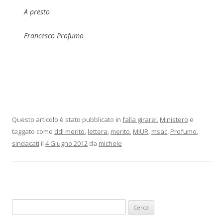
A presto
Francesco Profumo
Questo articolo è stato pubblicato in
falla girare!
,
Ministero
e
taggato come
ddl merito
,
lettera
,
merito
,
MIUR
,
msac
,
Profumo
,
sindacati
il
4 Giugno 2012
da
michele
Ricerca
per: