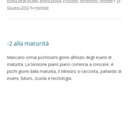
prima degli esami
,
prima prova
,
Profumo
,
terremoto
,
venditti
il
19
Giugno 2012
da
michele
-2 alla maturità
Mancano ormai pochissimi giorni all’inizio degli esami di
maturità. La tensione piano piano comincia a crescere. A
pochi giorni dalla maturità, il Ministro si racconta, parlando di
esami, futuro, scuola e tecnologia.