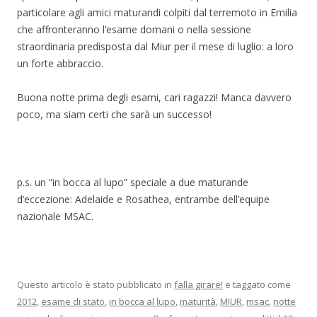
particolare agli amici maturandi colpiti dal terremoto in Emilia
che affronteranno l’esame domani o nella sessione
straordinaria predisposta dal Miur per il mese di luglio: a loro
un forte abbraccio.
Buona notte prima degli esami, cari ragazzi! Manca davvero
poco, ma siam certi che sarà un successo!
p.s. un “in bocca al lupo” speciale a due maturande
d’eccezione: Adelaide e Rosathea, entrambe dell’equipe
nazionale MSAC.
Questo articolo è stato pubblicato in
falla girare!
e taggato come
2012
,
esame di stato
,
in bocca al lupo
,
maturità
,
MIUR
,
msac
,
notte