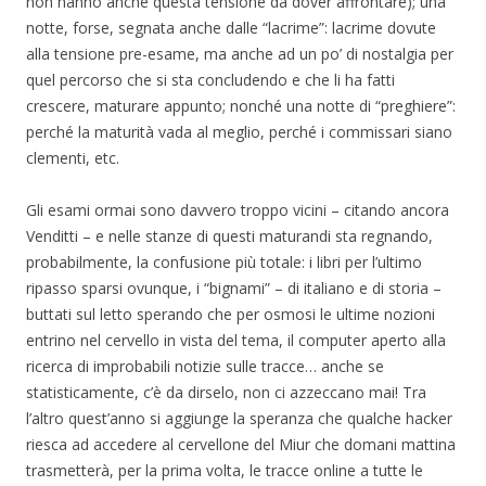
non hanno anche questa tensione da dover affrontare); una
notte, forse, segnata anche dalle “lacrime”: lacrime dovute
alla tensione pre-esame, ma anche ad un po’ di nostalgia per
quel percorso che si sta concludendo e che li ha fatti
crescere, maturare appunto; nonché una notte di “preghiere”:
perché la maturità vada al meglio, perché i commissari siano
clementi, etc.
Gli esami ormai sono davvero troppo vicini – citando ancora
Venditti – e nelle stanze di questi maturandi sta regnando,
probabilmente, la confusione più totale: i libri per l’ultimo
ripasso sparsi ovunque, i “bignami” – di italiano e di storia –
buttati sul letto sperando che per osmosi le ultime nozioni
entrino nel cervello in vista del tema, il computer aperto alla
ricerca di improbabili notizie sulle tracce… anche se
statisticamente, c’è da dirselo, non ci azzeccano mai! Tra
l’altro quest’anno si aggiunge la speranza che qualche hacker
riesca ad accedere al cervellone del Miur che domani mattina
trasmetterà, per la prima volta, le tracce online a tutte le