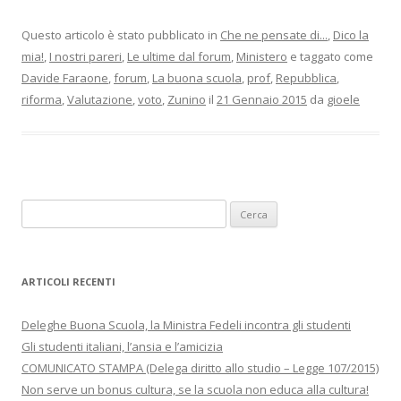
Questo articolo è stato pubblicato in
Che ne pensate di...
,
Dico la
mia!
,
I nostri pareri
,
Le ultime dal forum
,
Ministero
e taggato come
Davide Faraone
,
forum
,
La buona scuola
,
prof
,
Repubblica
,
riforma
,
Valutazione
,
voto
,
Zunino
il
21 Gennaio 2015
da
gioele
Ricerca
per:
ARTICOLI RECENTI
Deleghe Buona Scuola, la Ministra Fedeli incontra gli studenti
Gli studenti italiani, l’ansia e l’amicizia
COMUNICATO STAMPA (Delega diritto allo studio – Legge 107/2015)
Non serve un bonus cultura, se la scuola non educa alla cultura!