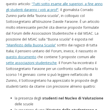
questo articolo:
“Tutti sotto esame alle superiori, a fine anno
gli studenti daranno i voti ai prof”
. Il giornalista Corrado
Zunino parla della “buona scuola”, in colloquio col
Sottosegretario all’Istruzione Davide Faraone. È un articolo
molto interessante perché cita diverse proposte formulate
dal Forum delle Associazioni Studentesche e dal MSAC. La
posizione del MSAC sulla “Buona scuola” è esposta nel
“Manifesto della Buona Scuola”
scritto dai ragazzi di tutta
Italia; il pensiero unitario del Forum, invece, è riassunto in
questo documento
che contiene 5 proposte comuni alle
sette associazioni studentesche
. Il Forum ha incontrato il
Sottosegretario Faraone per un confronto sulla riforma lo
scorso 14 gennaio: come si può leggere nell’articolo di
Zunino, il Sottosegretario ha apprezzato le proposte degli
studenti tanto da citarne con precisione almeno quattro:
la presenza degli
studenti nel Nucleo di Valutazione
delle scuole
la creazione di uno
“Statuto delle studentesse e