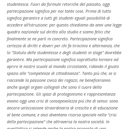
studentesca. Fuori da formule retoriche del passato, oggi
partecipazione significa per noi tante cose. Prima di tutto
significa garantire a tutti gli studenti eguali possibilità di
accedere all’istruzione: per questo chiediamo da anni una legge
quadro nazionale sul diritto allo studio e siamo felici che
finalmente se ne parli in concreto. Partecipazione significa
certezza di diritti e doveri per chi fa tirocinio e alternanza, che
lo “Statuto delle studentesse e degli studenti in stage” dovrebbe
garantire. Ma partecipazione significa soprattutto tornare ad
aprire le nostre scuole al mondo circostante, ridando il giusto
spazio alle “competenze di cittadinanza”. Tanto più che, se si
riaccende la passione civica dei ragazzi, ne beneficeranno
anche quegli organi collegiali che sono il cuore della
partecipazione. Gli spazi di protagonismo e rappresentanza
vivono oggi una crisi di consapevolezza più che di senso: sono
ancora un’occasione straordinaria di crescita e di educazione
al bene comune, e anzi diventano risorsa speciale nella “crisi
della partecipazione” che attraversa la nostra società. In
quest’ottica si intende anche la nostra proposta di una