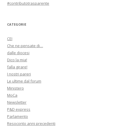
#contributotrasparente
CATEGORIE
CEI
Che ne pensate di…
dalle diocesi
Dico la mia!
falla girare!
I nostri pareri
Le ultime dal forum
Ministero
MoCa
Newsletter
P&D express
Parlamento
Resoconto anni precedenti