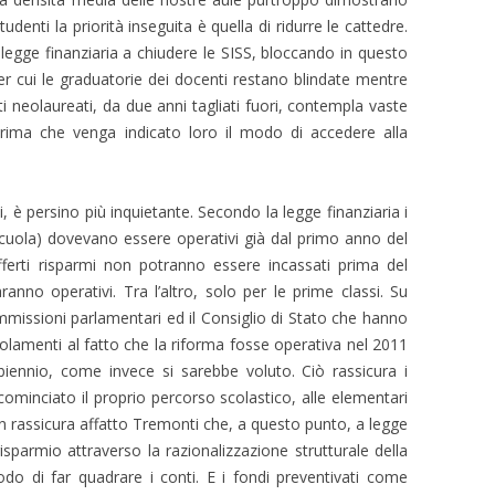
tudenti la priorità inseguita è quella di ridurre le cattedre.
 legge finanziaria a chiudere le SISS, bloccando in questo
er cui le graduatorie dei docenti restano blindate mentre
ti neolaureati, da due anni tagliati fuori, contempla vaste
prima che venga indicato loro il modo di accedere alla
i, è persino più inquietante. Secondo la legge finanziaria i
a scuola) dovevano essere operativi già dal primo anno del
fferti risparmi non potranno essere incassati prima del
nno operativi. Tra l’altro, solo per le prime classi.
Su
mmissioni parlamentari ed il Consiglio di Stato che hanno
golamenti al fatto che la riforma fosse operativa nel 2011
biennio, come invece si sarebbe voluto. Ciò rassicura i
minciato il proprio percorso scolastico, alle elementari
n rassicura affatto Tremonti che, a questo punto, a legge
isparmio attraverso la razionalizzazione strutturale della
do di far quadrare i conti. E i fondi preventivati come