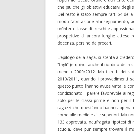
che più che gli obiettivi educativi degli s
Del resto è stato sempre l’art. 64 della
modo l’abilitazione all’insegnamento, p
un’intera classe di freschi e appassiona
prospettive di ancora lunghe attese 
docenza, persino da precari.
L’epilogo della saga, si stenta a crederc
“tagli” (e quindi anche il riordino dell
triennio 2009/2012. Ma i frutti dei so
2010/2011, quando i provvedimenti sara
questo punto l’hanno avuta vinta le co
condizionato il parere favorevole ai re
solo per le classi prime e non per il 
ragazzi che quest’anno hanno appena co
come alle medie e alle superiori. Ma no
133 approvata, naufragata l’ipotesi di r
scuola, deve pur sempre trovare il mo