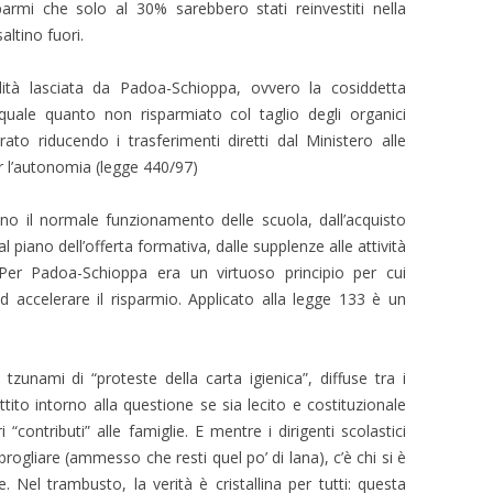
isparmi che solo al 30% sarebbero stati reinvestiti nella
ltino fuori.
ità lasciata da Padoa-Schioppa, ovvero la cosiddetta
a quale quanto non risparmiato col taglio degli organici
rato riducendo i trasferimenti diretti dal Ministero alle
er l’autonomia (legge 440/97)
ano il normale funzionamento delle scuola, dall’acquisto
 al piano dell’offerta formativa, dalle supplenze alle attività
Per Padoa-Schioppa era un virtuoso principio per cui
ad accelerare il risparmio. Applicato alla legge 133 è un
 tzunami di “proteste della carta igienica”, diffuse tra i
battito intorno alla questione se sia lecito e costituzionale
 “contributi” alle famiglie. E mentre i dirigenti scolastici
rogliare (ammesso che resti quel po’ di lana), c’è chi si è
e. Nel trambusto, la verità è cristallina per tutti: questa