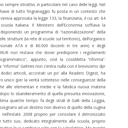
 sempre istruttivi, in particolare nel caso delle leggi. Nel
chiave di tutto l’ingranaggio fu posta in un contesto che
eniva approvata la legge 133, la finanziaria, il cui art. 64
scuola italiana. Il Ministero dell’Economia soffiava la
, disponendo un programma di “razionalizzazione” della
elle strutture (la rete di scuole sul territorio), dell’organico
rsonale ATA e di 80.000 docenti in tre anni) e degli
MIUR non restava che dover predisporre i regolamenti
 programmatico”, appunto, cioè la cosiddetta “riforma”.
 “riforma” Gelmini non c’entra nulla con il brevissimo dpr
 dodici articoli, accostati un po’ alla Readers Digest, ha
ro unico (per la verità sottinteso nelle conseguenze della
anche alle elementari e medie e la fatidica nuova materia
i dopo lo sbandieramento di quella presunta innovazione,
ttima qualche tempo fa degli strali di Galli della Loggia,
segnarsi ad un destino non diverso di quello della cugina
 nell’estate 2008 proprio per consolare il detronizzato
 tutto suo, dedicato integralmente alla scuola, proprio
rmativo lo si cambiava solo con la calcolatrice. Ma questo