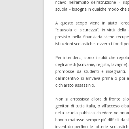
ricavo nell’ambito dell’istruzione – r
scuola – bisogna in qualche modo che sa
A questo scopo viene in aiuto l’ered
“clausola di sicurezza”, in virtù dell
previsto nella finanziaria viene recupe
istituzioni scolastiche, ovvero i fondi p
Per intenderci, sono i soldi che regol
degli arredi (scrivanie, registri, lavagne)
promosse da studenti e insegnanti. 
dall’incentivo si arrivava prima o poi 
dichiarato assassinio.
Non si arrossisca allora di fronte allo
genitori di tutta Italia, o all’acceso di
nella scuola pubblica chiedere volontari
hanno matasse sempre più difficili da sb
inventato perfino le lotterie scolastich