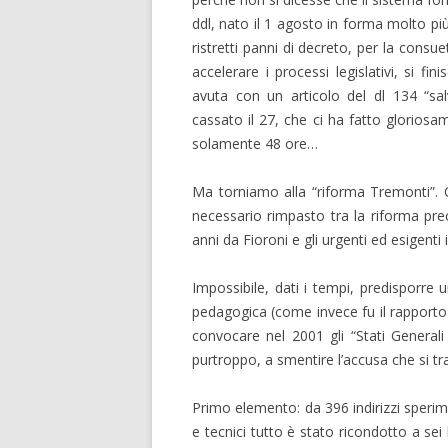
ddl, nato il 1 agosto in forma molto pi
ristretti panni di decreto, per la consue
accelerare i processi legislativi, si fi
avuta con un articolo del dl 134 “sa
cassato il 27, che ci ha fatto glorios
solamente 48 ore…
Ma torniamo alla “riforma Tremonti”. Ch
necessario rimpasto tra la riforma pre
anni da Fioroni e gli urgenti ed esigenti i 
Impossibile, dati i tempi, predisporr
pedagogica (come invece fu il rapporto
convocare nel 2001 gli “Stati Generali
purtroppo, a smentire l’accusa che si t
Primo elemento: da 396 indirizzi sperime
e tecnici tutto è stato ricondotto a sei li