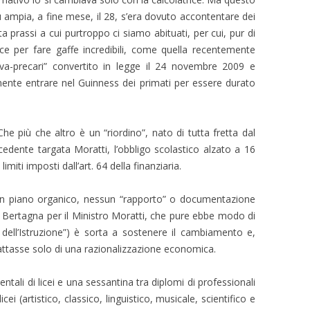
ù ampia, a fine mese, il 28, s’era dovuto accontentare dei
ta prassi a cui purtroppo ci siamo abituati, per cui, pur di
nisce per fare gaffe incredibili, come quella recentemente
lva-precari” convertito in legge il 24 novembre 2009 e
amente entrare nel Guinness dei primati per essere durato
e più che altro è un “riordino”, nato di tutta fretta dal
cedente targata Moratti, l’obbligo scolastico alzato a 16
limiti imposti dall’art. 64 della finanziaria.
e un piano organico, nessun “rapporto” o documentazione
 Bertagna per il Ministro Moratti, che pure ebbe modo di
 dell’Istruzione”) è sorta a sostenere il cambiamento e,
rattasse solo di una razionalizzazione economica.
ntali di licei e una sessantina tra diplomi di professionali
cei (artistico, classico, linguistico, musicale, scientifico e