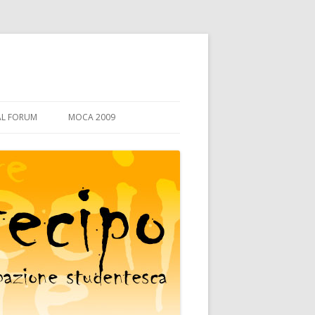
AL FORUM
MOCA 2009
PERCHÈ LA MO.CA.
PROGRAMMA
I LABORATORI
DIDATTICA
GLI OSPITI
DIRITTO ALLO STUDIO
ORGANI COLLEGIALI