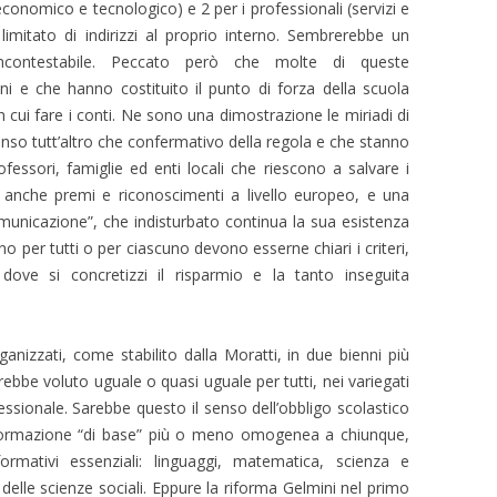
(economico e tecnologico) e 2 per i professionali (servizi e
limitato di indirizzi al proprio interno. Sembrerebbe un
ncontestabile. Peccato però che molte di queste
i e che hanno costituito il punto di forza della scuola
on cui fare i conti. Ne sono una dimostrazione le miriadi di
nso tutt’altro che confermativo della regola e che stanno
professori, famiglie ed enti locali che riescono a salvare i
to anche premi e riconoscimenti a livello europeo, e una
omunicazione”, che indisturbato continua la sua esistenza
no per tutti o per ciascuno devono esserne chiari i criteri,
e dove si concretizzi il risparmio e la tanto inseguita
anizzati, come stabilito dalla Moratti, in due bienni più
vrebbe voluto uguale o quasi uguale per tutti, nei variegati
fessionale. Sarebbe questo il senso dell’obbligo scolastico
 formazione “di base” più o meno omogenea a chiunque,
ormativi essenziali: linguaggi, matematica, scienza e
e delle scienze sociali. Eppure la riforma Gelmini nel primo