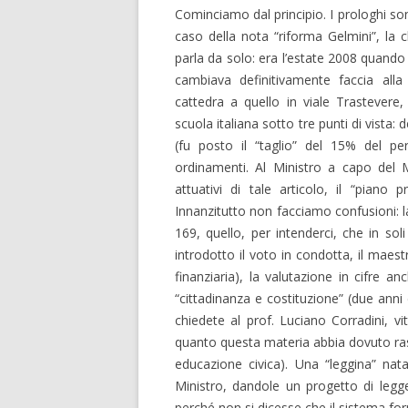
Cominciamo dal principio. I prologhi sono
caso della nota “riforma Gelmini”, la 
parla da solo: era l’estate 2008 quando v
cambiava definitivamente faccia alla 
cattedra a quello in viale Trastevere
scuola italiana sotto tre punti di vista: d
(fu posto il “taglio” del 15% del pe
ordinamenti. Al Ministro a capo del 
attuativi di tale articolo, il “piano
Innanzitutto non facciamo confusioni: la
169, quello, per intenderci, che in soli
introdotto il voto in condotta, il maest
finanziaria), la valutazione in cifre 
“cittadinanza e costituzione” (due ann
chiedete al prof. Luciano Corradini, vi
quanto questa materia abbia dovuto ras
educazione civica). Una “leggina” nata
Ministro, dandole un progetto di legge
perché non si dicesse che il sistema fo