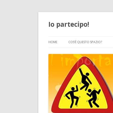
Io partecipo!
HOME
COS’È QUESTO SPAZIO?