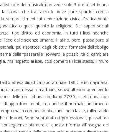
l’artistico e del musicale) prevede solo 3 ore a settimana
 storia, che tra l’altro le deve pure spartire con la
 la sempre dimenticata educazione civica. Praticamente
nastica o quasi quanto la religione. Dei saperi sociali
nanza, tipo diritto ed economia, in tutti i licei neanche
 liceo delle scienze umane. Il latino, però, passa pure al
sionali, più rispettosi degli obiettivi formativi dell’obbligo
istema delle “passerelle” (ovvero la possibilità di cambiare
, ma rispetto ai licei, così come tra i licei stessi, il muro
anto attesa didattica laboratoriale. Difficile immaginarla,
murosa premessa “da attuarsi senza ulteriori oneri per lo
iduzione delle ore ad una media di 27/30 a settimana non
one di approfondimenti, ma anche il normale andamento
o tempo ma in compenso più alunni per classe, rallentando
e e lezioni. Sono soprattutto i professionali, passati da
 conseguenze più dure di questa riforma all’insegna del
la densità media delle nostre aule purtroppo dimostrano