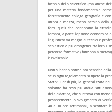
biennio dello scientifico (ma anche del
per una materia fondamentale come la
forzatamente collega geografia e con
un’ora e mezza, meno persino della gin
forti, quelli che connotano la cittadi
l’ombra, a parte l’opzione economica del
linguistico! Va meglio ai tecnici e profes
scolastico e più omogenei: tra loro il s
percorso formativo) funziona a meraviglia
è invalicabile.
Non si hanno notizie poi neanche della t
se in ogni regolamento si ripete la pre
Stato”. Per di più, la generalizzata r
soltanto ha reso più ardua l’attuazi
della didattica, che si ritrova con men
pesantemente lo svolgimento di verifich
40 a 30 ore settimanali, a scontare le
risparmio. Scelte orarie e aumento del