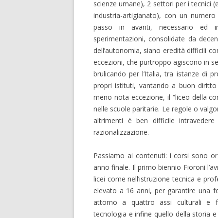
scienze umane), 2 settori per i tecnici 
industria-artigianato), con un numero 
passo in avanti, necessario ed i
sperimentazioni, consolidate da decenn
dell’autonomia, siano eredità difficili c
eccezioni, che purtroppo agiscono in se
brulicando per l’Italia, tra istanze di 
propri istituti, vantando a buon dirit
meno nota eccezione, il “liceo della c
nelle scuole paritarie. Le regole o valgo
altrimenti è ben difficile intraveder
razionalizzazione.
Passiamo ai contenuti: i corsi sono org
anno finale. Il primo biennio Fioroni l’a
licei come nell’istruzione tecnica e pro
elevato a 16 anni, per garantire una
attorno a quattro assi culturali e f
tecnologia e infine quello della storia 