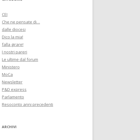
CEI
Che ne pensate di…
dalle diocesi
Dico la mia!
falla girare!
I nostri pareri
Le ultime dal forum
Ministero
MoCa
Newsletter
P&D express
Parlamento
Resoconto anni precedenti
ARCHIVI