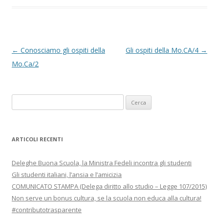
N
←
Conosciamo gli ospiti della
Gli ospiti della Mo.CA/4
→
a
Mo.Ca/2
v
i
Ricerca
g
per:
a
z
ARTICOLI RECENTI
i
o
Deleghe Buona Scuola, la Ministra Fedeli incontra gli studenti
n
Gli studenti italiani, l’ansia e l’amicizia
COMUNICATO STAMPA (Delega diritto allo studio – Legge 107/2015)
e
Non serve un bonus cultura, se la scuola non educa alla cultura!
a
#contributotrasparente
r