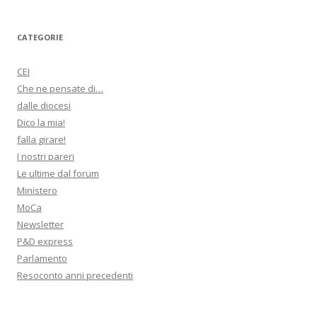
t
i
CATEGORIE
c
CEI
o
Che ne pensate di…
l
dalle diocesi
o
Dico la mia!
falla girare!
I nostri pareri
Le ultime dal forum
Ministero
MoCa
Newsletter
P&D express
Parlamento
Resoconto anni precedenti