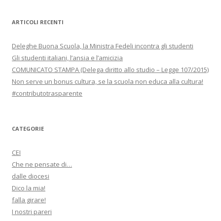
z
i
ARTICOLI RECENTI
o
n
Deleghe Buona Scuola, la Ministra Fedeli incontra gli studenti
e
Gli studenti italiani, l’ansia e l’amicizia
COMUNICATO STAMPA (Delega diritto allo studio – Legge 107/2015)
a
Non serve un bonus cultura, se la scuola non educa alla cultura!
r
#contributotrasparente
t
i
c
CATEGORIE
o
CEI
l
Che ne pensate di…
o
dalle diocesi
Dico la mia!
falla girare!
I nostri pareri