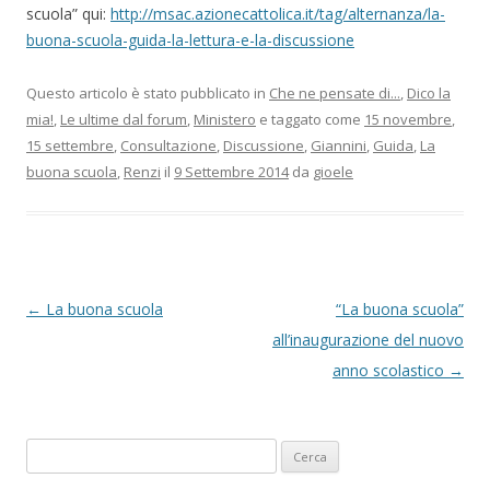
scuola” qui:
http://msac.azionecattolica.it/tag/alternanza/la-
buona-scuola-guida-la-lettura-e-la-discussione
Questo articolo è stato pubblicato in
Che ne pensate di...
,
Dico la
mia!
,
Le ultime dal forum
,
Ministero
e taggato come
15 novembre
,
15 settembre
,
Consultazione
,
Discussione
,
Giannini
,
Guida
,
La
buona scuola
,
Renzi
il
9 Settembre 2014
da
gioele
N
←
La buona scuola
“La buona scuola”
a
all’inaugurazione del nuovo
v
anno scolastico
→
i
g
Ricerca
a
per: