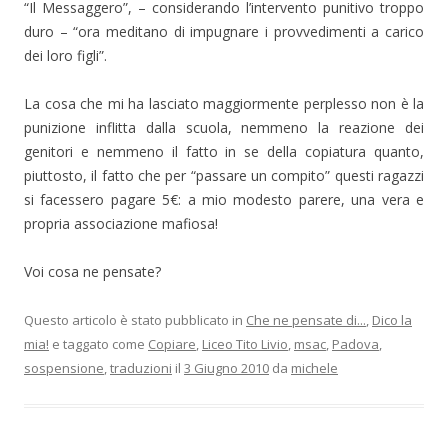
“Il Messaggero”, – considerando l’intervento punitivo troppo
duro – “ora meditano di impugnare i provvedimenti a carico
dei loro figli”.
La cosa che mi ha lasciato maggiormente perplesso non è la
punizione inflitta dalla scuola, nemmeno la reazione dei
genitori e nemmeno il fatto in se della copiatura quanto,
piuttosto, il fatto che per “passare un compito” questi ragazzi
si facessero pagare 5€: a mio modesto parere, una vera e
propria associazione mafiosa!
Voi cosa ne pensate?
Questo articolo è stato pubblicato in
Che ne pensate di...
,
Dico la
mia!
e taggato come
Copiare
,
Liceo Tito Livio
,
msac
,
Padova
,
sospensione
,
traduzioni
il
3 Giugno 2010
da
michele