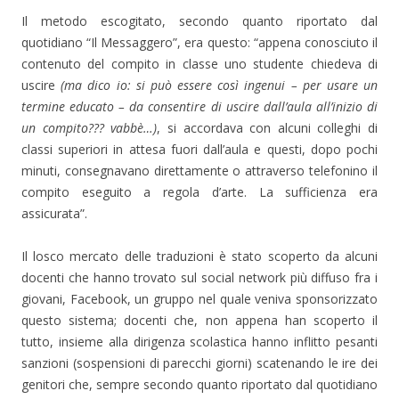
Il metodo escogitato, secondo quanto riportato dal
quotidiano “Il Messaggero”, era questo: “appena conosciuto il
contenuto del compito in classe uno studente chiedeva di
uscire
(ma dico io: si può essere così ingenui – per usare un
termine educato – da consentire di uscire dall’aula all’inizio di
un compito??? vabbè…)
, si accordava con alcuni colleghi di
classi superiori in attesa fuori dall’aula e questi, dopo pochi
minuti, consegnavano direttamente o attraverso telefonino il
compito eseguito a regola d’arte. La sufficienza era
assicurata”.
Il losco mercato delle traduzioni è stato scoperto da alcuni
docenti che hanno trovato sul social network più diffuso fra i
giovani, Facebook, un gruppo nel quale veniva sponsorizzato
questo sistema; docenti che, non appena han scoperto il
tutto, insieme alla dirigenza scolastica hanno inflitto pesanti
sanzioni (sospensioni di parecchi giorni) scatenando le ire dei
genitori che, sempre secondo quanto riportato dal quotidiano