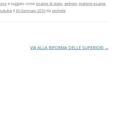
tero
e taggato come
esame di stato
,
gelmini
,
materie esame
outube
il
30 Gennaio 2010
da
michele
VIA ALLA RIFORMA DELLE SUPERIORI
→