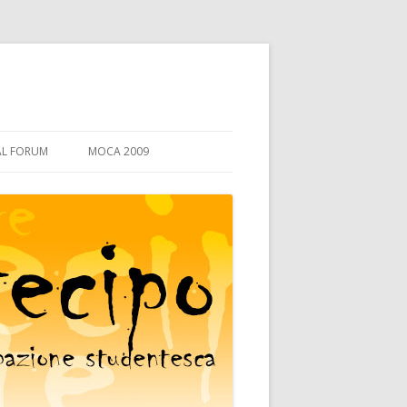
AL FORUM
MOCA 2009
PERCHÈ LA MO.CA.
PROGRAMMA
I LABORATORI
DIDATTICA
GLI OSPITI
DIRITTO ALLO STUDIO
ORGANI COLLEGIALI