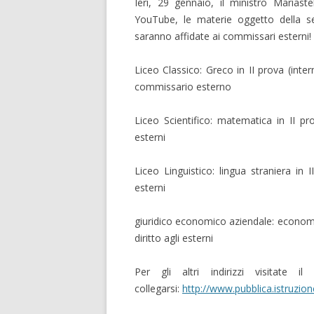
Ieri, 29 gennaio, il ministro Marias
YouTube, le materie oggetto della s
saranno affidate ai commissari esterni!
Liceo Classico: Greco in II prova (inte
commissario esterno
Liceo Scientifico: matematica in II pro
esterni
Liceo Linguistico: lingua straniera in 
esterni
giuridico economico aziendale: economia
diritto agli esterni
Per gli altri indirizzi visitate 
collegarsi:
http://www.pubblica.istruzio