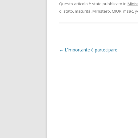
Questo articolo è stato pubblicato in
Minis
di stato
,
maturità
,
Ministero
,
MIUR
,
msac
,
y
N
←
L’importante è partecipare
a
v
i
g
a
z
i
o
n
e