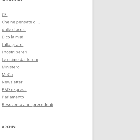
CEI
Che ne pensate di…
dalle diocesi
Dico la mia!
falla girare!
I nostri pareri
Le ultime dal forum
Ministero
MoCa
Newsletter
P&D express
Parlamento
Resoconto anni precedenti
ARCHIVI