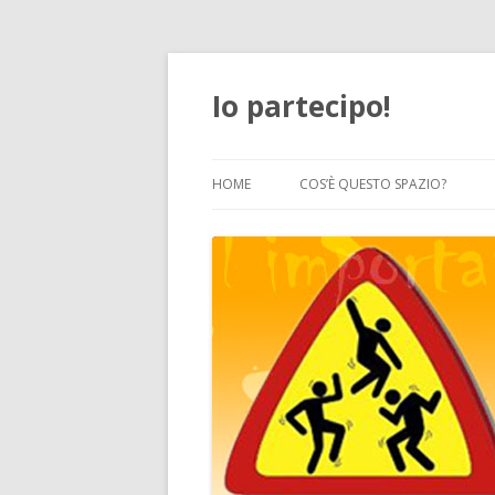
Io partecipo!
HOME
COS’È QUESTO SPAZIO?