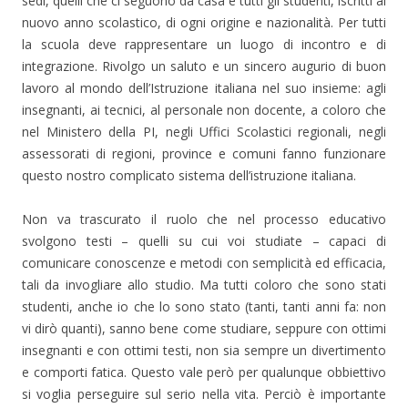
sedi, quelli che ci seguono da casa e tutti gli studenti, iscritti al
nuovo anno scolastico, di ogni origine e nazionalità. Per tutti
la scuola deve rappresentare un luogo di incontro e di
integrazione. Rivolgo un saluto e un sincero augurio di buon
lavoro al mondo dell’Istruzione italiana nel suo insieme: agli
insegnanti, ai tecnici, al personale non docente, a coloro che
nel Ministero della PI, negli Uffici Scolastici regionali, negli
assessorati di regioni, province e comuni fanno funzionare
questo nostro complicato sistema dell’istruzione italiana.
Non va trascurato il ruolo che nel processo educativo
svolgono testi – quelli su cui voi studiate – capaci di
comunicare conoscenze e metodi con semplicità ed efficacia,
tali da invogliare allo studio. Ma tutti coloro che sono stati
studenti, anche io che lo sono stato (tanti, tanti anni fa: non
vi dirò quanti), sanno bene come studiare, seppure con ottimi
insegnanti e con ottimi testi, non sia sempre un divertimento
e comporti fatica. Questo vale però per qualunque obbiettivo
si voglia perseguire sul serio nella vita. Perciò è importante