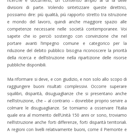
ricerche e documenti, un consenso ampio al di là delle
divisioni di parte. Volendo sintetizzare queste direttrici,
possiamo dire: più qualità, più rapporto stretto tra istruzione
e mondo del lavoro, quindi anche maggiore spazio alle
competenze necessarie nelle società contemporanee. Voi
sapete che io perciò sostengo con convinzione che nel
portare avanti l’impegno comune e categorico per la
riduzione del debito pubblico bisogna riconoscere la priorità
della ricerca e dell’istruzione nella ripartizione delle risorse
pubbliche disponibili.
Ma riformare si deve, e con giudizio, e non solo allo scopo di
raggiungere buoni risultati complessivi. Occorre superare
squilibri, disparità, disuguaglianze che si presentano anche
nell’istruzione, che – al contrario – dovrebbe proprio servire a
colmare le disuguaglianze. Se torniamo a osservare l’Italia
quale era al momento dell’Unità 150 anni or sono, troviamo
nell’istruzione anche forti differenze, forti disparità territoriali.
A regioni con livelli relativamente buoni, come il Piemonte e