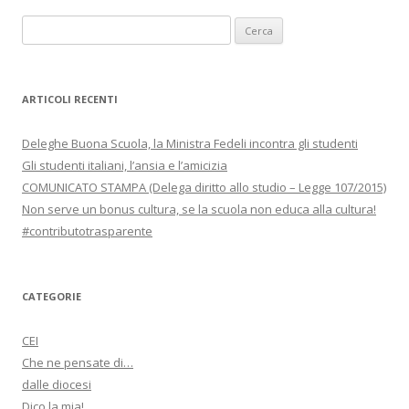
Ricerca
per:
ARTICOLI RECENTI
Deleghe Buona Scuola, la Ministra Fedeli incontra gli studenti
Gli studenti italiani, l’ansia e l’amicizia
COMUNICATO STAMPA (Delega diritto allo studio – Legge 107/2015)
Non serve un bonus cultura, se la scuola non educa alla cultura!
#contributotrasparente
CATEGORIE
CEI
Che ne pensate di…
dalle diocesi
Dico la mia!