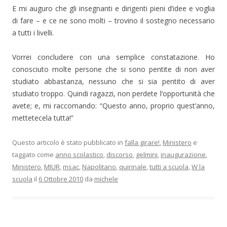
E mi auguro che gli insegnanti e dirigenti pieni d’idee e voglia
di fare – e ce ne sono molti – trovino il sostegno necessario
a tutti i livelli.
Vorrei concludere con una semplice constatazione. Ho
conosciuto molte persone che si sono pentite di non aver
studiato abbastanza, nessuno che si sia pentito di aver
studiato troppo. Quindi ragazzi, non perdete l’opportunità che
avete; e, mi raccomando: “Questo anno, proprio quest’anno,
mettetecela tutta!”
Questo articolo è stato pubblicato in
falla girare!
,
Ministero
e
taggato come
anno scolastico
,
discorso
,
gelmini
,
inaugurazione
,
Ministero
,
MIUR
,
msac
,
Napolitano
,
quirinale
,
tutti a scuola
,
W la
scuola
il
6 Ottobre 2010
da
michele