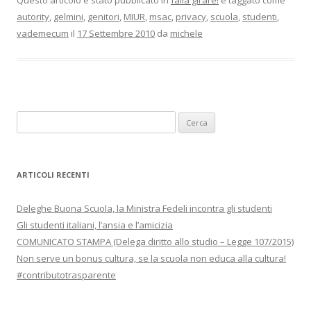
Questo articolo è stato pubblicato in
falla girare!
e taggato come
autority
,
gelmini
,
genitori
,
MIUR
,
msac
,
privacy
,
scuola
,
studenti
,
vademecum
il
17 Settembre 2010
da
michele
Ricerca
per:
ARTICOLI RECENTI
Deleghe Buona Scuola, la Ministra Fedeli incontra gli studenti
Gli studenti italiani, l’ansia e l’amicizia
COMUNICATO STAMPA (Delega diritto allo studio – Legge 107/2015)
Non serve un bonus cultura, se la scuola non educa alla cultura!
#contributotrasparente