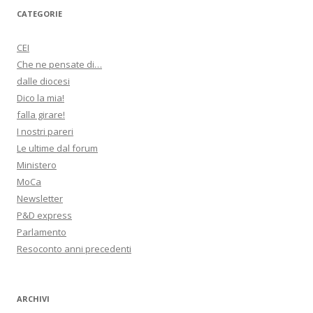
CATEGORIE
CEI
Che ne pensate di…
dalle diocesi
Dico la mia!
falla girare!
I nostri pareri
Le ultime dal forum
Ministero
MoCa
Newsletter
P&D express
Parlamento
Resoconto anni precedenti
ARCHIVI