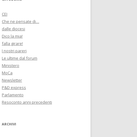
CEI
Che ne pensate di…
dalle diocesi
Dico la mia!
falla girare!
I nostri pareri
Le ultime dal forum
Ministero
MoCa
Newsletter
P&D express
Parlamento
Resoconto anni precedenti
ARCHIVI