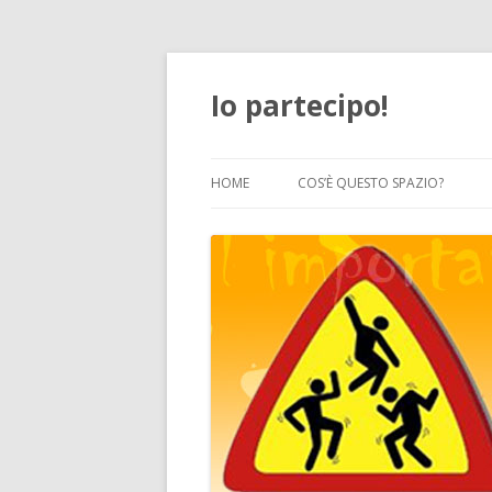
Io partecipo!
HOME
COS’È QUESTO SPAZIO?