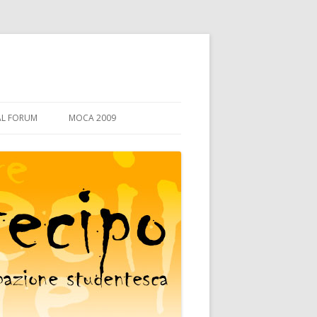
AL FORUM
MOCA 2009
PERCHÈ LA MO.CA.
PROGRAMMA
I LABORATORI
DIDATTICA
GLI OSPITI
DIRITTO ALLO STUDIO
ORGANI COLLEGIALI