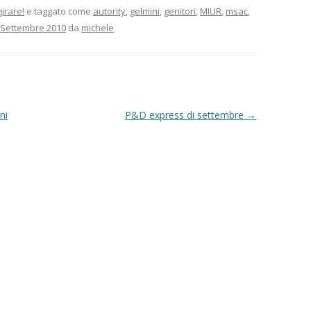
girare!
e taggato come
autority
,
gelmini
,
genitori
,
MIUR
,
msac
,
 Settembre 2010
da
michele
ni
P&D express di settembre
→