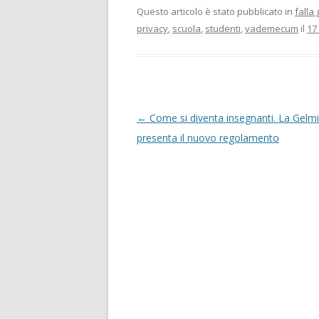
Questo articolo è stato pubblicato in
falla 
privacy
,
scuola
,
studenti
,
vademecum
il
17
N
←
Come si diventa insegnanti. La Gelmi
a
presenta il nuovo regolamento
v
i
g
a
z
i
o
n
e