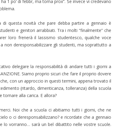
 ha 1 po’ di febbr, ma torna prox”. Se invece vi credevano
problema.
ta di questa novità che pare debba partire a gennaio è
studenti e genitori arrabbiati. Tra i molti “finalmente” che
r loro frenerà il lassismo studentesco, qualche voce
o a non deresponsabilizzare gli studenti, ma soprattutto a
tivo delegare la responsabilità di andare tutti i giorni a
SANZIONE. Siamo proprio sicuri che fare il proprio dovere
che, con un approccio in questi termini, appena trovato il
cedimento (ritardo, dimenticanza, tolleranza) della scuola
 tornare alla carica. E allora?
erci. Noi che a scuola ci abitiamo tutti i giorni, che ne
elo o ci deresponsabilizzano? e ricordate che a gennaio
che lo vorranno… sarà un bel dibattito nelle vostre scuole.