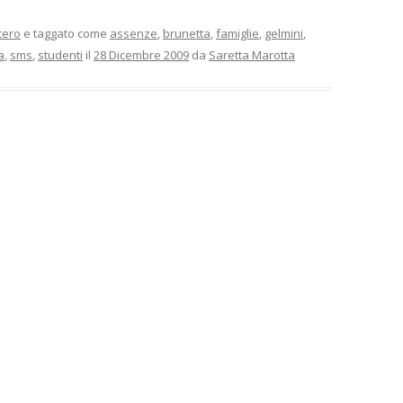
tero
e taggato come
assenze
,
brunetta
,
famiglie
,
gelmini
,
a
,
sms
,
studenti
il
28 Dicembre 2009
da
Saretta Marotta