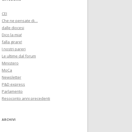
CEI
Che ne pensate di…
dalle diocesi
Dico la mia!
falla girare!
I nostri pareri
Le ultime dal forum
Ministero
MoCa
Newsletter
P&D express
Parlamento
Resoconto anni precedenti
ARCHIVI