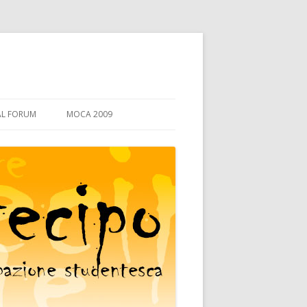
AL FORUM
MOCA 2009
PERCHÈ LA MO.CA.
PROGRAMMA
I LABORATORI
DIDATTICA
GLI OSPITI
DIRITTO ALLO STUDIO
ORGANI COLLEGIALI