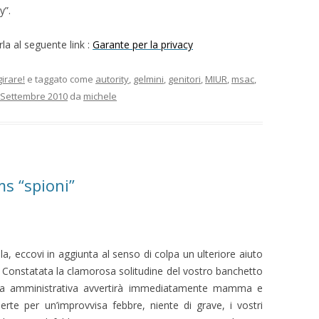
y”.
rla al seguente link :
Garante per la privacy
girare!
e taggato come
autority
,
gelmini
,
genitori
,
MIUR
,
msac
,
 Settembre 2010
da
michele
s “spioni”
a, eccovi in aggiunta al senso di colpa un ulteriore aiuto
. Constatata la clamorosa solitudine del vostro banchetto
ria amministrativa avvertirà immediatamente mamma e
erte per un’improvvisa febbre, niente di grave, i vostri