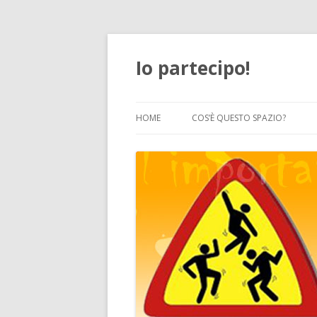
Io partecipo!
HOME
COS’È QUESTO SPAZIO?