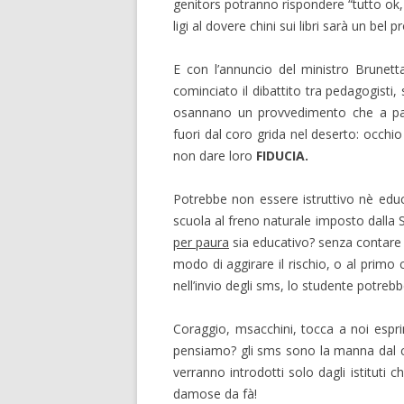
genitors potranno rispondere “tutto ok,
ligi al dovere chini sui libri sarà un bel 
E con l’annuncio del ministro Brunet
cominciato il dibattito tra pedagogisti, 
osannano un provvedimento che a pare
fuori dal coro grida nel deserto: occhi
non dare loro
FIDUCIA.
Potrebbe non essere istruttivo nè educa
scuola al freno naturale imposto dalla 
per paura
sia educativo? senza contare 
modo di aggirare il rischio, o al primo 
nell’invio degli sms, lo studente potrebbe
Coraggio, msacchini, tocca a noi esprim
pensiamo? gli sms sono la manna dal ci
verranno introdotti solo dagli istituti 
damose da fà!