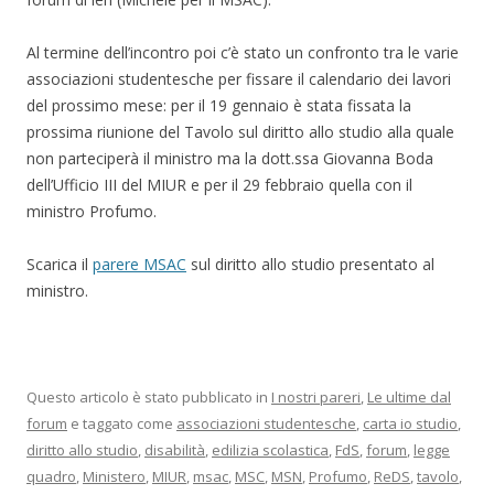
Al termine dell’incontro poi c’è stato un confronto tra le varie
associazioni studentesche per fissare il calendario dei lavori
del prossimo mese: per il 19 gennaio è stata fissata la
prossima riunione del Tavolo sul diritto allo studio alla quale
non parteciperà il ministro ma la dott.ssa Giovanna Boda
dell’Ufficio III del MIUR e per il 29 febbraio quella con il
ministro Profumo.
Scarica il
parere MSAC
sul diritto allo studio presentato al
ministro.
Questo articolo è stato pubblicato in
I nostri pareri
,
Le ultime dal
forum
e taggato come
associazioni studentesche
,
carta io studio
,
diritto allo studio
,
disabilità
,
edilizia scolastica
,
FdS
,
forum
,
legge
quadro
,
Ministero
,
MIUR
,
msac
,
MSC
,
MSN
,
Profumo
,
ReDS
,
tavolo
,