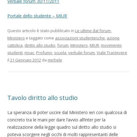
Verbale forum 30/11/2011
Portale dello studente – MIUR
Questo articolo è stato pubblicato in
Le ultime dal forum
,
Ministero
e taggato come
associazioni studentesche
,
azione
cattolica
,
diritto allo studio
,
forum
,
Ministero
,
MIUR
,
movimento
studenti
,
msac
,
Profumo
,
scuola
,
verbale forum
,
Viale Trastevere
il
21 Gennaio 2012
da
michele
Tavolo diritto allo studio
La speranza di poter uscire dal Ministero ieri con qualcosa di
concreto tra le mani per dare l’avvio all’inter per la
realizzazione della legge quadro sul diritto allo studio si
poteva scorgere negli occhi di molti rappresentanti delle