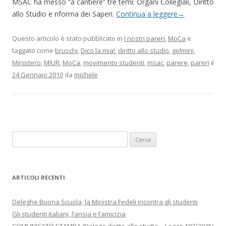
MSAC ha messo “a cantiere” tre temi: Organi Collegiali, Diritto
allo Studio e riforma dei Saperi.
Continua a leggere
→
Questo articolo è stato pubblicato in
I nostri pareri
,
MoCa
e
taggato come
bruschi
,
Dico la mia!
,
diritto allo studio
,
gelmini
,
Ministero
,
MIUR
,
MoCa
,
movimento studenti
,
msac
,
parere
,
pareri
il
24 Gennaio 2010
da
michele
Ricerca
per:
ARTICOLI RECENTI
Deleghe Buona Scuola, la Ministra Fedeli incontra gli studenti
Gli studenti italiani, l’ansia e l’amicizia