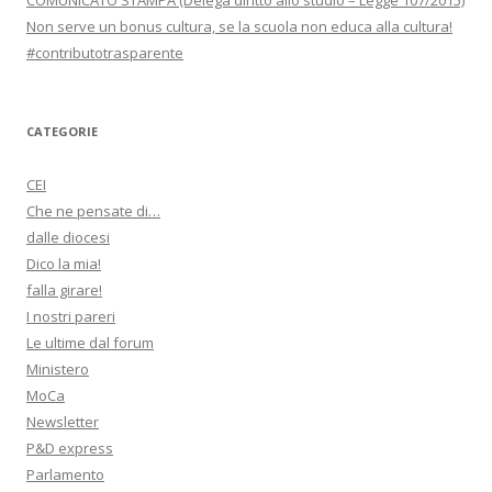
COMUNICATO STAMPA (Delega diritto allo studio – Legge 107/2015)
Non serve un bonus cultura, se la scuola non educa alla cultura!
#contributotrasparente
CATEGORIE
CEI
Che ne pensate di…
dalle diocesi
Dico la mia!
falla girare!
I nostri pareri
Le ultime dal forum
Ministero
MoCa
Newsletter
P&D express
Parlamento