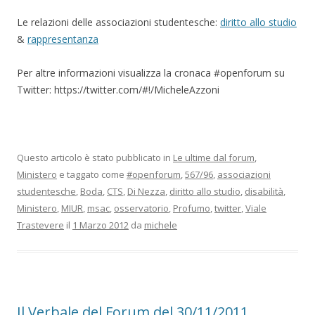
Le relazioni delle associazioni studentesche:
diritto allo studio
&
rappresentanza
Per altre informazioni visualizza la cronaca #openforum su
Twitter: https://twitter.com/#!/MicheleAzzoni
Questo articolo è stato pubblicato in
Le ultime dal forum
,
Ministero
e taggato come
#openforum
,
567/96
,
associazioni
studentesche
,
Boda
,
CTS
,
Di Nezza
,
diritto allo studio
,
disabilità
,
Ministero
,
MIUR
,
msac
,
osservatorio
,
Profumo
,
twitter
,
Viale
Trastevere
il
1 Marzo 2012
da
michele
Il Verbale del Forum del 30/11/2011